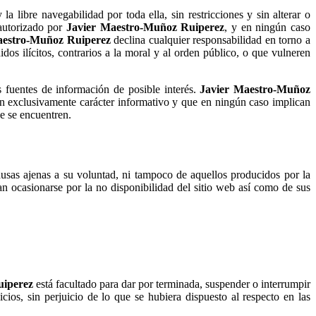
la libre navegabilidad por toda ella, sin restricciones y sin alterar o
 autorizado por
Javier Maestro-Muñoz Ruiperez
, y en ningún caso
aestro-Muñoz Ruiperez
declina cualquier responsabilidad en torno a
os ilícitos, contrarios a la moral y al orden público, o que vulneren
s fuentes de información de posible interés.
Javier Maestro-Muñoz
án exclusivamente carácter informativo y que en ningún caso implican
de se encuentren.
usas ajenas a su voluntad, ni tampoco de aquellos producidos por la
an ocasionarse por la no disponibilidad del sitio web así como de sus
uiperez
está facultado para dar por terminada, suspender o interrumpir
cios, sin perjuicio de lo que se hubiera dispuesto al respecto en las