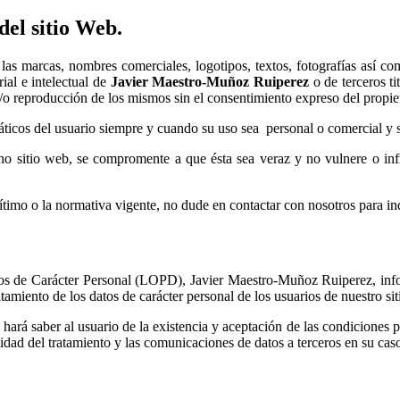
del sitio Web.
las marcas, nombres comerciales, logotipos, textos, fotografías así com
ial e intelectual de
Javier Maestro-Muñoz Ruiperez
o de terceros ti
 y/o reproducción de los mismos sin el consentimiento expreso del propie
ticos del usuario siempre y cuando su uso sea personal o comercial y se 
o sitio web, se compromente a que ésta sea veraz y no vulnere o infrin
ítimo o la normativa vigente, no dude en contactar con nosotros para in
tos de Carácter Personal (LOPD), Javier Maestro-Muñoz Ruiperez, info
tamiento de los datos de carácter personal de los usuarios de nuestro si
e hará saber al usuario de la existencia y aceptación de las condiciones p
alidad del tratamiento y las comunicaciones de datos a terceros en su cas